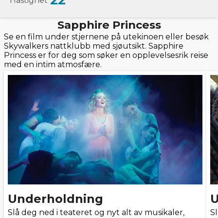
22
Hastighet
Sapphire Princess
Se en film under stjernene på utekinoen eller besøk
Skywalkers nattklubb med sjøutsikt. Sapphire
Princess er for deg som søker en opplevelsesrik reise
med en intim atmosfære.
Underholdning
U
Slå deg ned i teateret og nyt alt av musikaler,
Sl