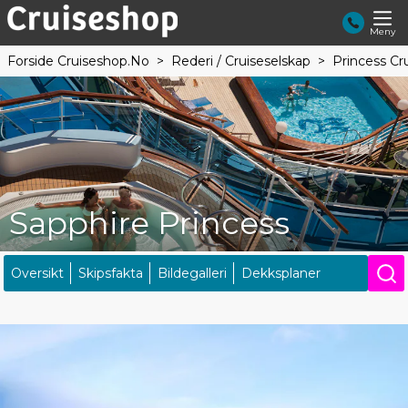
Meny
Forside Cruiseshop.no
Rederi / Cruiseselskap
Princess Cr
Sapphire Princess
Oversikt
Skipsfakta
Bildegalleri
Dekksplaner