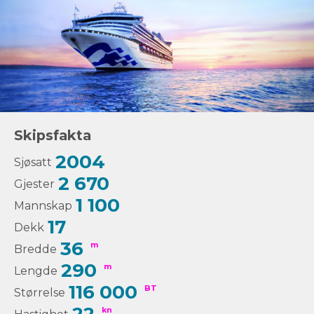
Skipsfakta
2004
Sjøsatt
2 670
Gjester
1 100
Mannskap
17
Dekk
36
m
Bredde
290
m
Lengde
116 000
BT
Størrelse
kn