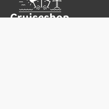
Cruiseshop
Destinasjoner
Rederier
Praktisk info
Ofte stilte spørsmål
Nyhetsbrev
Hvorfor bestille hos oss?
Reisevilkår for Cruiseshop