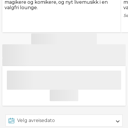
magikere og komikere, og nyt livemusikk i en
m
valgfri lounge.
va
Se