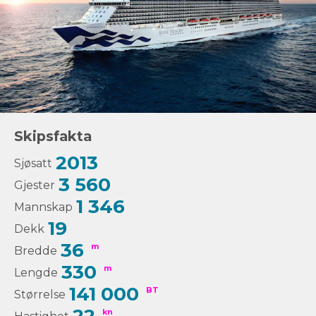
Skipsfakta
2013
Sjøsatt
3 560
Gjester
1 346
Mannskap
19
Dekk
36
m
Bredde
330
m
Lengde
141 000
BT
Størrelse
kn