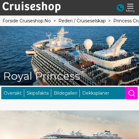
Meny
Forside Cruiseshop.no
Rederi / Cruiseselskap
Princess Cr
Royal Princess
Oversikt
Skipsfakta
Bildegalleri
Dekksplaner