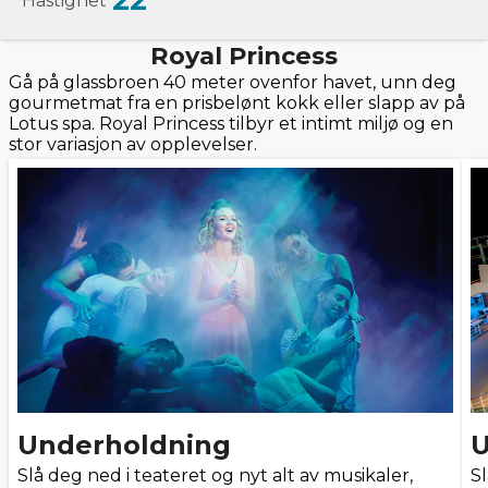
22
Hastighet
Royal Princess
Gå på glassbroen 40 meter ovenfor havet, unn deg
gourmetmat fra en prisbelønt kokk eller slapp av på
Lotus spa. Royal Princess tilbyr et intimt miljø og en
stor variasjon av opplevelser.
Underholdning
U
Slå deg ned i teateret og nyt alt av musikaler,
Sl