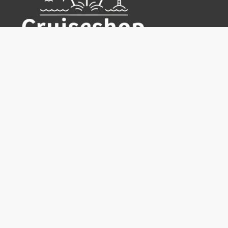
Cruiseshop
Destinasjoner
Rederier
Praktisk info
Ofte stilte spørsmål
Nyhetsbrev
Hvorfor bestille hos oss?
Reisevilkår for Cruiseshop