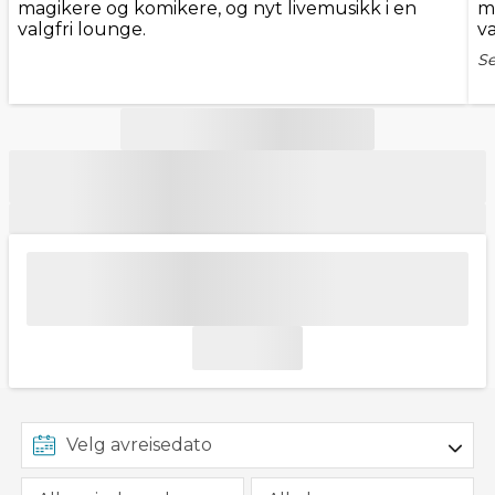
magikere og komikere, og nyt livemusikk i en
m
valgfri lounge.
va
Se