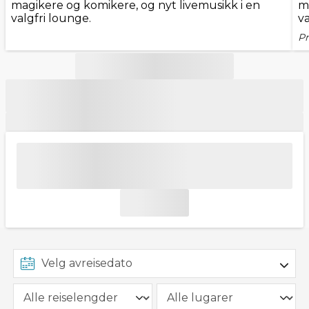
magikere og komikere, og nyt livemusikk i en
m
valgfri lounge.
va
Pr