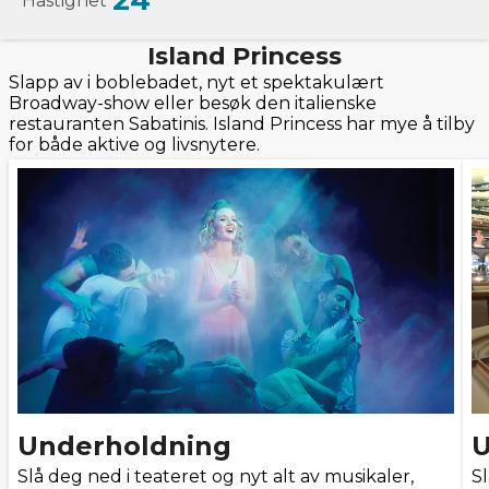
24
Hastighet
Island Princess
Slapp av i boblebadet, nyt et spektakulært
Broadway-show eller besøk den italienske
restauranten Sabatinis. Island Princess har mye å tilby
for både aktive og livsnytere.
Underholdning
U
Slå deg ned i teateret og nyt alt av musikaler,
Sl