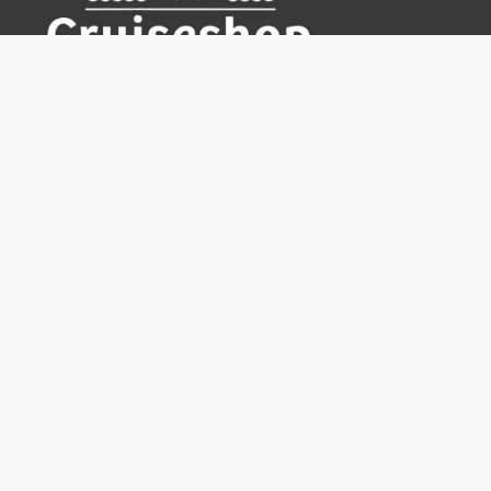
Cruiseshop
Destinasjoner
Rederier
Praktisk info
Ofte stilte spørsmål
Nyhetsbrev
Hvorfor bestille hos oss?
Reisevilkår for Cruiseshop