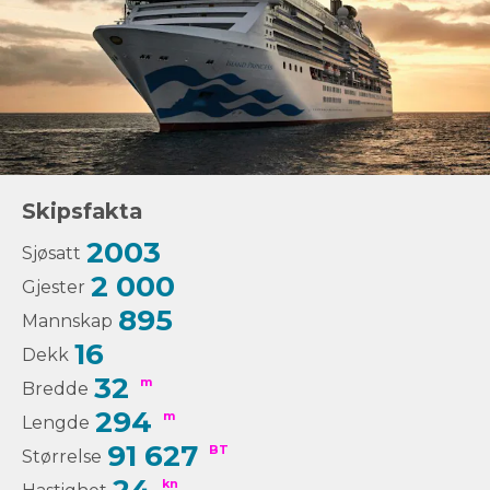
Skipsfakta
2003
Sjøsatt
2 000
Gjester
895
Mannskap
16
Dekk
32
m
Bredde
294
m
Lengde
91 627
BT
Størrelse
kn