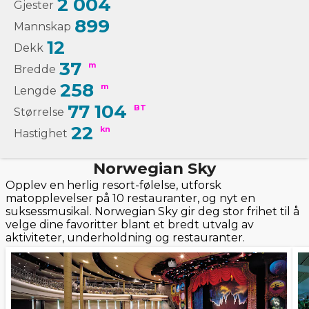
2 004
Gjester
899
Mannskap
12
Dekk
37
m
Bredde
258
m
Lengde
77 104
BT
Størrelse
22
kn
Hastighet
Norwegian Sky
Opplev en herlig resort-følelse, utforsk
matopplevelser på 10 restauranter, og nyt en
suksessmusikal. Norwegian Sky gir deg stor frihet til å
velge dine favoritter blant et bredt utvalg av
aktiviteter, underholdning og restauranter.