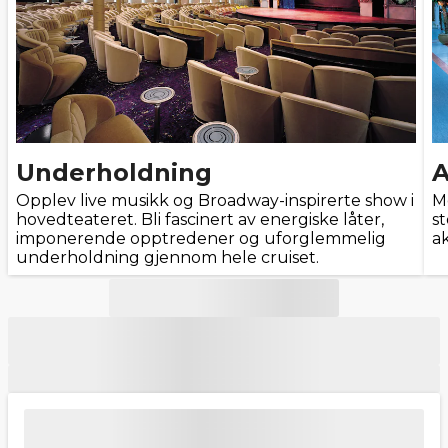
Underholdning
A
Opplev live musikk og Broadway-inspirerte show i
Me
hovedteateret. Bli fascinert av energiske låter,
s
imponerende opptredener og uforglemmelig
ak
underholdning gjennom hele cruiset.