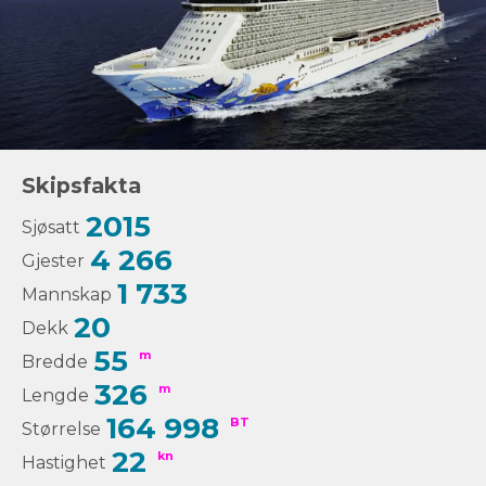
Skipsfakta
2015
Sjøsatt
4 266
Gjester
1 733
Mannskap
20
Dekk
55
m
Bredde
326
m
Lengde
164 998
BT
Størrelse
22
kn
Hastighet