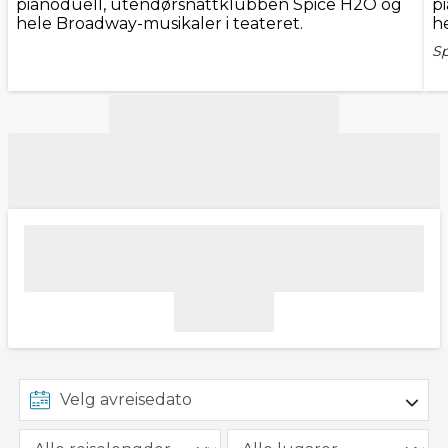
pianoduell, utendørsnattklubben Spice H2O og
p
hele Broadway-musikaler i teateret.
h
Sp