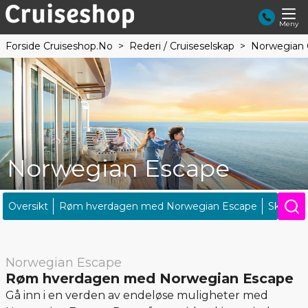
Meny
Forside Cruiseshop.no
Rederi / Cruiseselskap
Norwegian C
Norwegian Escape
Oversikt
Røm hverdagen med Norwegian Escape
Skipsfak
Norwegian Escape
Røm hverdagen med Norwegian Escape
Gå inn i en verden av endeløse muligheter med