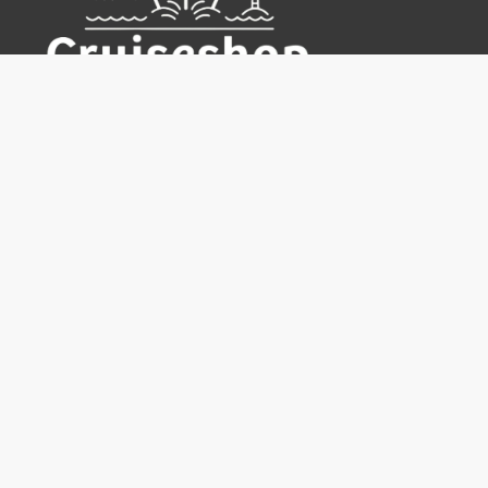
Cruiseshop
Destinasjoner
Rederier
Praktisk info
Ofte stilte spørsmål
Nyhetsbrev
Hvorfor bestille hos oss?
Reisevilkår for Cruiseshop