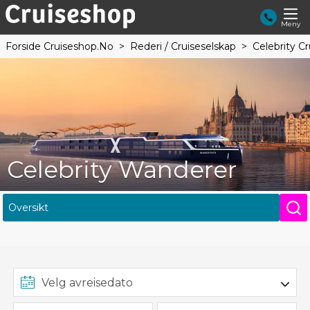
Meny
Forside Cruiseshop.no
Rederi / Cruiseselskap
Celebrity C
Celebrity Wanderer
Oversikt