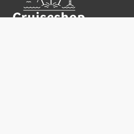
Cruiseshop
Destinasjoner
Rederier
Praktisk info
Ofte stilte spørsmål
Nyhetsbrev
Hvorfor bestille hos oss?
Reisevilkår for Cruiseshop