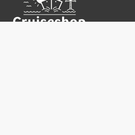
Cruiseshop
Destinasjoner
Rederier
Praktisk info
Ofte stilte spørsmål
Nyhetsbrev
Hvorfor bestille hos oss?
Reisevilkår for Cruiseshop