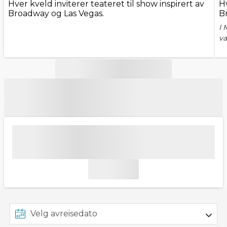
Hver kveld inviterer teateret til show inspirert av
Hv
Broadway og Las Vegas.
B
I 
va