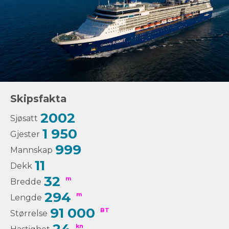
Skipsfakta
2002
Sjøsatt
1 950
Gjester
999
Mannskap
11
Dekk
32
m
Bredde
294
m
Lengde
91 000
BT
Størrelse
kn