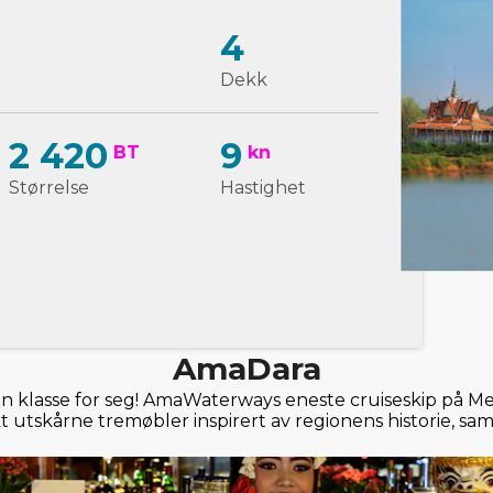
4
Dekk
2 420
9
BT
kn
Størrelse
Hastighet
AmaDara
 en klasse for seg! AmaWaterways eneste cruiseskip på 
kt utskårne tremøbler inspirert av regionens historie, sa