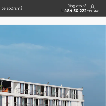
Ring oss på
ilte spørsmål
484 50 222
Min reise