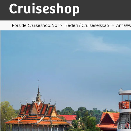
Forside Cruiseshop.no
Rederi / Cruiseselskap
AmaWa