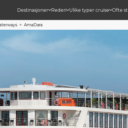
Destinasjoner
Rederi
Ulike typer cruise
Ofte st
terways
AmaDara