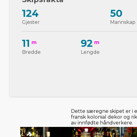
124
50
Gjester
Mannskap
11
92
m
m
Bredde
Lengde
Dette særegne skipet er i
fransk kolonial dekor og ri
av innfødte håndverkere.