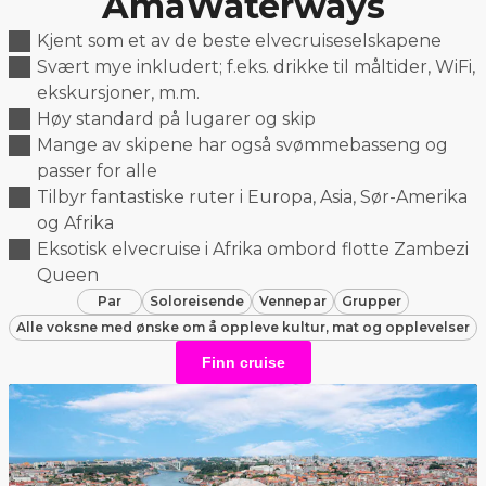
AmaWaterways
Kjent som et av de beste elvecruiseselskapene
Svært mye inkludert; f.eks. drikke til måltider, WiFi,
ekskursjoner, m.m.
Høy standard på lugarer og skip
Mange av skipene har også svømmebasseng og
passer for alle
Tilbyr fantastiske ruter i Europa, Asia, Sør-Amerika
og Afrika
Eksotisk elvecruise i Afrika ombord flotte Zambezi
Queen
Par
Soloreisende
Vennepar
Grupper
Alle voksne med ønske om å oppleve kultur, mat og opplevelser
Finn cruise