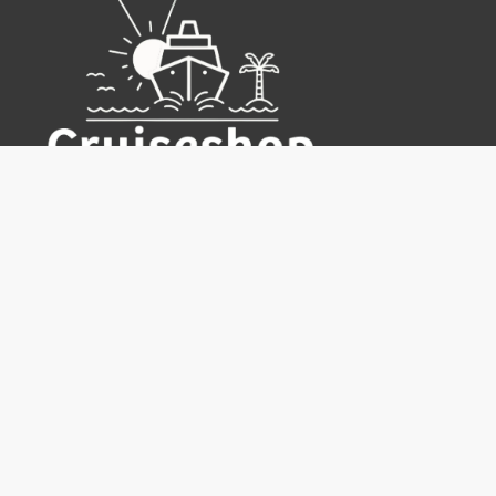
Cruiseshop
Destinasjoner
Rederier
Praktisk info
Ofte stilte spørsmål
Nyhetsbrev