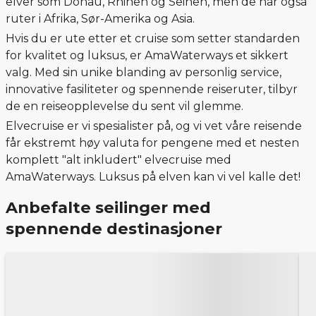
elver som Donau, Rhinen og Seinen, men de har også
ruter i Afrika, Sør-Amerika og Asia.
Hvis du er ute etter et cruise som setter standarden
for kvalitet og luksus, er AmaWaterways et sikkert
valg. Med sin unike blanding av personlig service,
innovative fasiliteter og spennende reiseruter, tilbyr
de en reiseopplevelse du sent vil glemme.
Elvecruise er vi spesialister på, og vi vet våre reisende
får ekstremt høy valuta for pengene med et nesten
komplett "alt inkludert" elvecruise med
AmaWaterways. Luksus på elven kan vi vel kalle det!
Anbefalte seilinger med
spennende destinasjoner