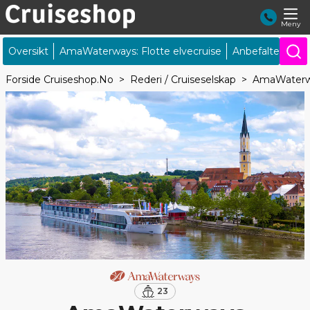
Meny
Oversikt
AmaWaterways: Flotte elvecruise
Anbefalte seili
Forside Cruiseshop.no
Rederi / Cruiseselskap
AmaWater
23