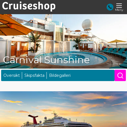
Meny
Carnival Sunshine
Oversikt
Skipsfakta
Bildegalleri