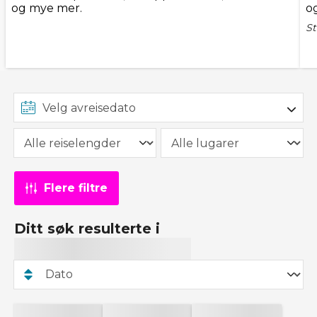
og mye mer.
o
St
Flere filtre
Ditt søk resulterte i