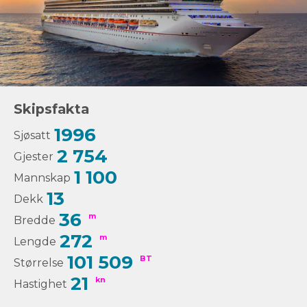
Skipsfakta
1996
Sjøsatt
2 754
Gjester
1 100
Mannskap
13
Dekk
36
m
Bredde
272
m
Lengde
101 509
BT
Størrelse
21
kn
Hastighet