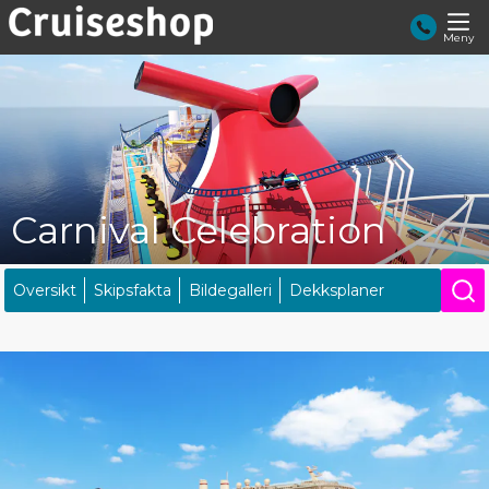
Meny
Carnival Celebration
Oversikt
Skipsfakta
Bildegalleri
Dekksplaner