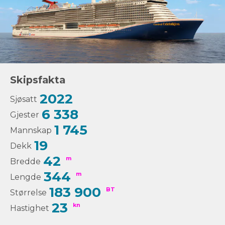
Skipsfakta
2022
Sjøsatt
6 338
Gjester
1 745
Mannskap
19
Dekk
42
m
Bredde
344
m
Lengde
183 900
BT
Størrelse
23
kn
Hastighet