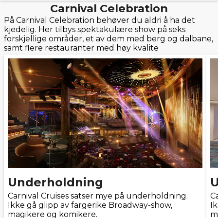
Carnival Celebration
På Carnival Celebration behøver du aldri å ha det
kjedelig. Her tilbys spektakulære show på seks
forskjellige områder, et av dem med berg og dalbane,
samt flere restauranter med høy kvalite
Underholdning
U
Carnival Cruises satser mye på underholdning.
C
Ikke gå glipp av fargerike Broadway-show,
I
magikere og komikere.
m