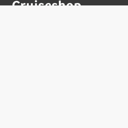
Cruiseshop
Destinasjoner
Rederier
Praktisk info
Ofte stilte spørsmål
Nyhetsbrev
Hvorfor bestille hos oss?
Reisevilkår for Cruiseshop
Cowboyreiser - Opplev Amerika