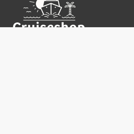
Cruiseshop
Destinasjoner
Rederier
Praktisk info
Ofte stilte spørsmål
Nyhetsbrev
Hvorfor bestille hos oss?