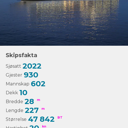
Skipsfakta
2022
Sjøsatt
930
Gjester
602
Mannskap
10
Dekk
28
m
Bredde
227
m
Lengde
47 842
BT
Størrelse
kn