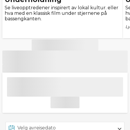
Se liveopptredener inspirert av lokal kultur. eller
Se
hva med en klassisk film under stjernene på
h
bassengkanten.
b
Ly