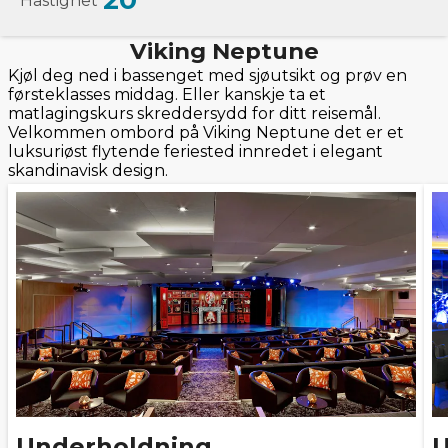
20
Hastighet
Viking Neptune
Kjøl deg ned i bassenget med sjøutsikt og prøv en
førsteklasses middag. Eller kanskje ta et
matlagingskurs skreddersydd for ditt reisemål.
Velkommen ombord på Viking Neptune det er et
luksuriøst flytende feriested innredet i elegant
skandinavisk design.
Underholdning
U