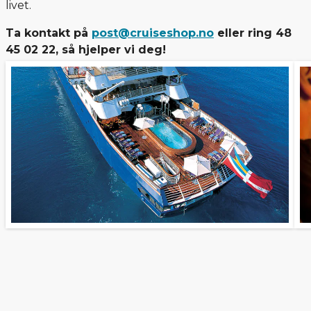
livet.
Ta kontakt på
post@cruiseshop.no
eller ring 48
45 02 22, så hjelper vi deg!