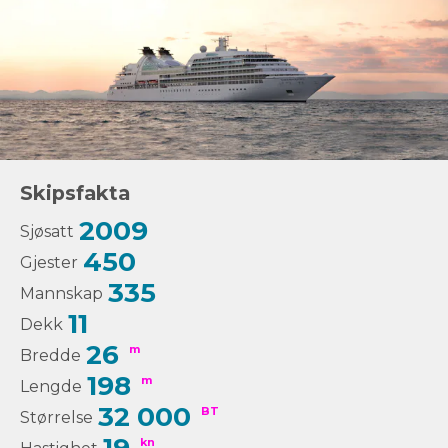
Skipsfakta
2009
Sjøsatt
450
Gjester
335
Mannskap
11
Dekk
26
m
Bredde
198
m
Lengde
32 000
BT
Størrelse
kn