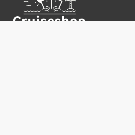
Cruiseshop
Destinasjoner
Rederier
Praktisk info
Ofte stilte spørsmål
Nyhetsbrev
Hvorfor bestille hos oss?
Reisevilkår for Cruiseshop