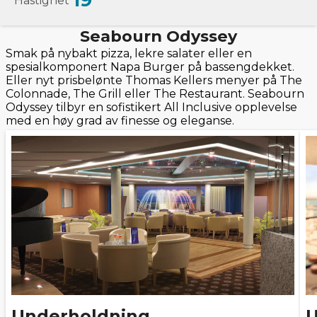
19
Hastighet
Seabourn Odyssey
Smak på nybakt pizza, lekre salater eller en
spesialkomponert Napa Burger på bassengdekket.
Eller nyt prisbelønte Thomas Kellers menyer på The
Colonnade, The Grill eller The Restaurant. Seabourn
Odyssey tilbyr en sofistikert All Inclusive opplevelse
med en høy grad av finesse og eleganse.
Underholdning
U