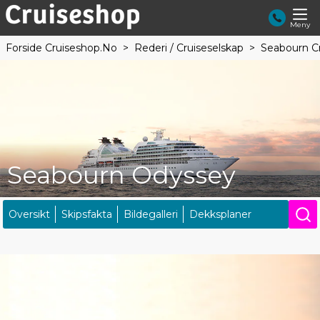
Meny
Forside Cruiseshop.no
Rederi / Cruiseselskap
Seabourn Cr
Seabourn Odyssey
Oversikt
Skipsfakta
Bildegalleri
Dekksplaner