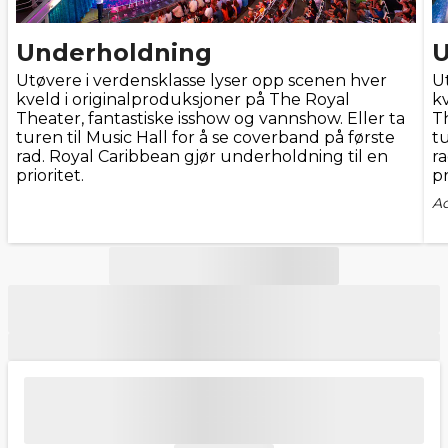
Underholdning
U
Utøvere i verdensklasse lyser opp scenen hver
U
kveld i originalproduksjoner på The Royal
k
Theater, fantastiske isshow og vannshow. Eller ta
Th
turen til Music Hall for å se coverband på første
tu
rad. Royal Caribbean gjør underholdning til en
r
prioritet.
pr
A