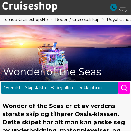
Meny
Forside Cruiseshop.no
Rederi / Cruiseselskap
Royal Carib
Wonder of the Seas
Oversikt
Skipsfakta
Bildegalleri
Dekksplaner
Wonder of the Seas er et av verdens
største skip og tilhører Oasis-klassen.
Dette skipet har alt man kan ønske seg
av underholdning, matopplevelser, og