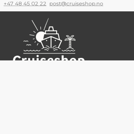
+47 48 45 02 22
post@cruiseshop.no
Cruiseshop
Destinasjoner
Rederier