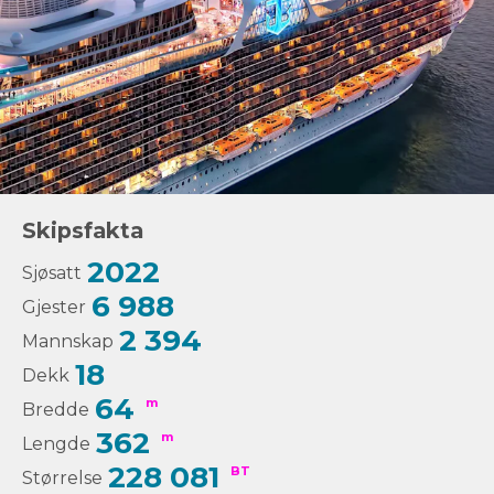
Skipsfakta
2022
Sjøsatt
6 988
Gjester
2 394
Mannskap
18
Dekk
64
m
Bredde
362
m
Lengde
228 081
BT
Størrelse