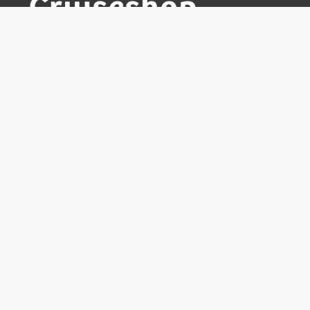
Cruiseshop
Destinasjoner
Rederier
Praktisk info
Ofte stilte spørsmål
Nyhetsbrev
Hvorfor bestille hos oss?
Reisevilkår for Cruiseshop
Cowboyreiser - Opplev Amerika