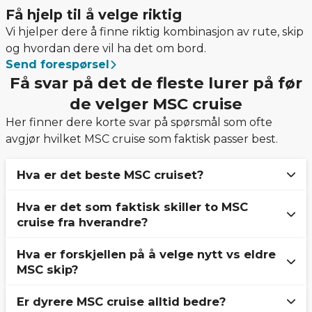
Få hjelp til å velge riktig
Vi hjelper dere å finne riktig kombinasjon av rute, skip
og hvordan dere vil ha det om bord.
Send forespørsel
Få svar på det de fleste lurer på før
de velger MSC cruise
Her finner dere korte svar på spørsmål som ofte
avgjør hvilket MSC cruise som faktisk passer best.
Hva er det beste MSC cruiset?
Hva er det som faktisk skiller to MSC
Det finnes ikke ett beste MSC cruise. Det riktige
cruise fra hverandre?
valget avhenger av hvordan dere vil ha reisen,
hvilket tempo dere ønsker og hva slags
Hva er forskjellen på å velge nytt vs eldre
Det er først og fremst rute, avreisehavn, skip og
opplevelse dere ser etter om bord.
MSC skip?
hvordan dagene faktisk oppleves. To cruise kan
se ganske like ut på papir, men føles helt
Er dyrere MSC cruise alltid bedre?
Nyere skip gir ofte bedre kapasitet, flere
forskjellige i praksis.